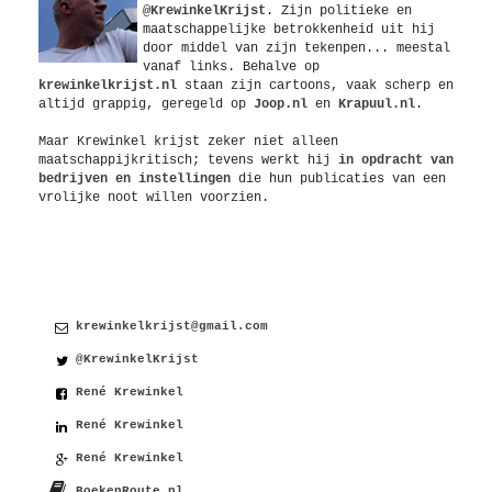
@KrewinkelKrijst
. Zijn politieke en
maatschappelijke betrokkenheid uit hij
door middel van zijn tekenpen... meestal
vanaf links. Behalve op
krewinkelkrijst.nl
staan zijn cartoons, vaak scherp en
altijd grappig, geregeld op
Joop.nl
en
Krapuul.nl
.
Maar Krewinkel krijst zeker niet alleen
maatschappijkritisch; tevens werkt hij
in opdracht van
bedrijven en instellingen
die hun publicaties van een
vrolijke noot willen voorzien.
Contact
krewinkelkrijst@gmail.com
@KrewinkelKrijst
René Krewinkel
René Krewinkel
René Krewinkel
BoekenRoute.nl