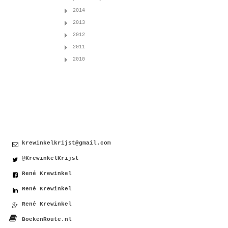
2014
2013
2012
2011
2010
Contact
krewinkelkrijst@gmail.com
@KrewinkelKrijst
René Krewinkel
René Krewinkel
René Krewinkel
BoekenRoute.nl