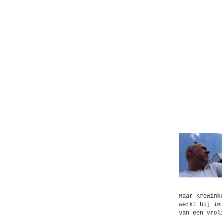
Get in touch!
Over
Maar Krewink
werkt hij
in
van een vrol