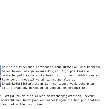
Online is freelance
cartoonist
René Krewinkel
uit
Kerkrade
beter bekend als
@KrewinkelKrijst
. Zijn politieke en
maatschappelijke betrokkenheid uit hij door middel van zijn
tekenpen... meestal vanaf links. Behalve op
krewinkelkrijst.nl
staan zijn cartoons, vaak scherp en
altijd grappig, geregeld op
Joop.nl
en
Krapuul.nl
.
el krijst zeker niet alleen maatschappijkritisch; tevens
 opdracht van bedrijven en instellingen
die hun publicaties
ijke noot willen voorzien.