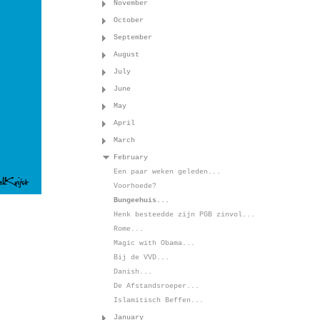
November
October
September
August
July
June
May
April
March
February
Een paar weken geleden...
Voorhoede?
Bungeehuis...
Henk besteedde zijn PGB zinvol...
Rome...
Magic with Obama...
Bij de VVD...
Danish...
De Afstandsroeper...
Islamitisch Beffen...
January