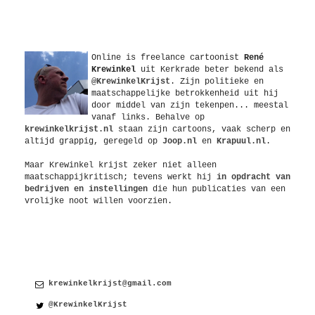
Over
Online is freelance
cartoonist
René
Krewinkel
uit
Kerkrade
beter bekend als
@KrewinkelKrijst
. Zijn politieke en
maatschappelijke betrokkenheid uit hij
door middel van zijn tekenpen... meestal
vanaf links. Behalve op
krewinkelkrijst.nl
staan zijn cartoons, vaak scherp en
altijd grappig, geregeld op
Joop.nl
en
Krapuul.nl
.
Maar Krewinkel krijst zeker niet alleen
maatschappijkritisch; tevens werkt hij
in opdracht van
bedrijven en instellingen
die hun publicaties van een
vrolijke noot willen voorzien.
Contact
krewinkelkrijst@gmail.com
@KrewinkelKrijst