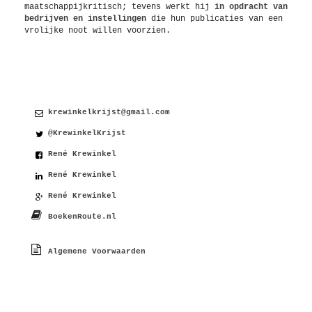
maatschappijkritisch; tevens werkt hij
in opdracht van
bedrijven en instellingen
die hun publicaties van een
vrolijke noot willen voorzien.
Contact
krewinkelkrijst@gmail.com
@KrewinkelKrijst
René Krewinkel
René Krewinkel
René Krewinkel
BoekenRoute.nl
Algemene Voorwaarden