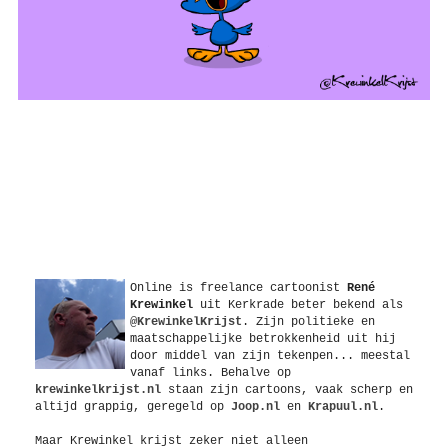
Over
Online is freelance
cartoonist
René
Krewinkel
uit
Kerkrade
beter bekend als
@KrewinkelKrijst
. Zijn politieke en
maatschappelijke betrokkenheid uit hij
door middel van zijn tekenpen... meestal
vanaf links. Behalve op
krewinkelkrijst.nl
staan zijn cartoons, vaak scherp en
altijd grappig, geregeld op
Joop.nl
en
Krapuul.nl
.
Maar Krewinkel krijst zeker niet alleen