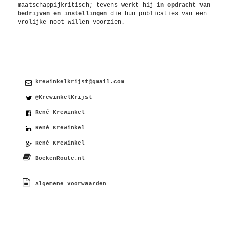
maatschappijkritisch; tevens werkt hij
in opdracht van
bedrijven en instellingen
die hun publicaties van een
vrolijke noot willen voorzien.
Contact
krewinkelkrijst@gmail.com
@KrewinkelKrijst
René Krewinkel
René Krewinkel
René Krewinkel
BoekenRoute.nl
Algemene Voorwaarden