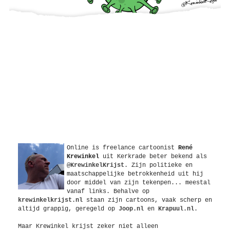
Over
Online is freelance
cartoonist
René
Krewinkel
uit
Kerkrade
beter bekend als
@KrewinkelKrijst
. Zijn politieke en
maatschappelijke betrokkenheid uit hij
door middel van zijn tekenpen... meestal
vanaf links. Behalve op
krewinkelkrijst.nl
staan zijn cartoons, vaak scherp en
altijd grappig, geregeld op
Joop.nl
en
Krapuul.nl
.
Maar Krewinkel krijst zeker niet alleen