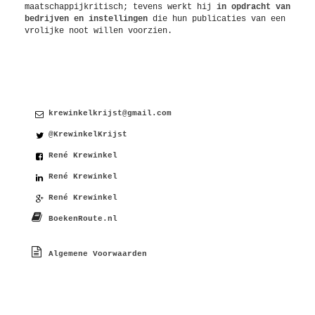
maatschappijkritisch; tevens werkt hij
in opdracht van
bedrijven en instellingen
die hun publicaties van een
vrolijke noot willen voorzien.
Contact
krewinkelkrijst@gmail.com
@KrewinkelKrijst
René Krewinkel
René Krewinkel
René Krewinkel
BoekenRoute.nl
Algemene Voorwaarden