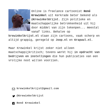
Over
Online is freelance
cartoonist
René
Krewinkel
uit
Kerkrade
beter bekend als
@KrewinkelKrijst
. Zijn politieke en
maatschappelijke betrokkenheid uit hij
door middel van zijn tekenpen... meestal
vanaf links. Behalve op
krewinkelkrijst.nl
staan zijn cartoons, vaak scherp en
altijd grappig, geregeld op
Joop.nl
en
Krapuul.nl
.
Maar Krewinkel krijst zeker niet alleen
maatschappijkritisch; tevens werkt hij
in opdracht van
bedrijven en instellingen
die hun publicaties van een
vrolijke noot willen voorzien.
Contact
krewinkelkrijst@gmail.com
@KrewinkelKrijst
René Krewinkel