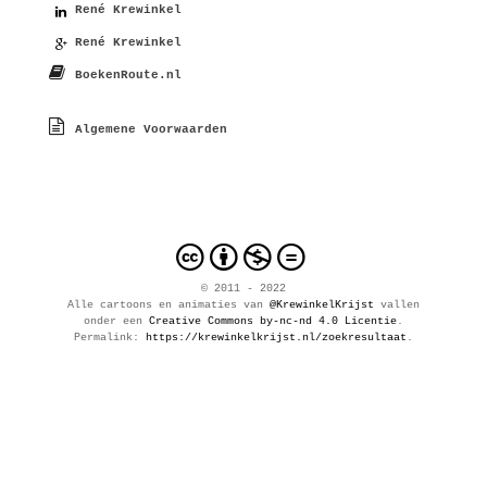
René Krewinkel
René Krewinkel
BoekenRoute.nl
Algemene Voorwaarden
cbnd
© 2011 - 2022
Alle
cartoons en animaties
van
@KrewinkelKrijst
vallen
onder een
Creative Commons by-nc-nd 4.0 Licentie
.
Permalink:
https://krewinkelkrijst.nl/zoekresultaat
.