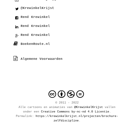
@KrewinkelKrijst
René Krewinkel
René Krewinkel
René Krewinkel
BoekenRoute.nl
Algemene Voorwaarden
cbnd
© 2011 - 2022
Alle
cartoons en animaties
van
@KrewinkelKrijst
vallen
onder een
Creative Commons by-nc-nd 4.0 Licentie
.
Permalink:
https://krewinkelkrijst.nl/projecten/brochure-
zelfdiscipline
.