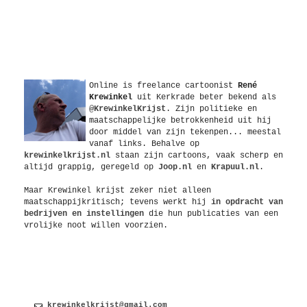
Over
Online is freelance
cartoonist
René
Krewinkel
uit
Kerkrade
beter bekend als
@KrewinkelKrijst
. Zijn politieke en
maatschappelijke betrokkenheid uit hij
door middel van zijn tekenpen... meestal
vanaf links. Behalve op
krewinkelkrijst.nl
staan zijn cartoons, vaak scherp en
altijd grappig, geregeld op
Joop.nl
en
Krapuul.nl
.
Maar Krewinkel krijst zeker niet alleen
maatschappijkritisch; tevens werkt hij
in opdracht van
bedrijven en instellingen
die hun publicaties van een
vrolijke noot willen voorzien.
Contact
krewinkelkrijst@gmail.com