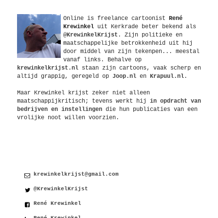
Over
Online is freelance
cartoonist
René
Krewinkel
uit
Kerkrade
beter bekend als
@KrewinkelKrijst
. Zijn politieke en
maatschappelijke betrokkenheid uit hij
door middel van zijn tekenpen... meestal
vanaf links. Behalve op
krewinkelkrijst.nl
staan zijn cartoons, vaak scherp en
altijd grappig, geregeld op
Joop.nl
en
Krapuul.nl
.
Maar Krewinkel krijst zeker niet alleen
maatschappijkritisch; tevens werkt hij
in opdracht van
bedrijven en instellingen
die hun publicaties van een
vrolijke noot willen voorzien.
Contact
krewinkelkrijst@gmail.com
@KrewinkelKrijst
René Krewinkel